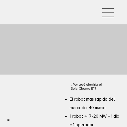
¿Por qué elegiría el
SolarCleano B1?
El robot más rápido del
mercado: 40 m/min
1 robot ≃ 7-20 MW = 1 día
B1
= 1 operador