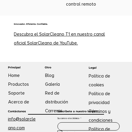
control remoto
Innovador. Eficiente. Confiable.
Descubra el SolarCleano T1 en nuestro canal
oficial SolarCleano de YouTube.
Otro
Principal
Legal
Blog
Home
Política de
Galería
Productos
cookies
Red de
Soporte
Política de
distribución
Acerca de
privacidad
Carreras
Términos y
Contáctanos
Suscríbete a nuestro boletín
info@solarcle
Su correo electrónico
*
condiciones
ano.com
Política de