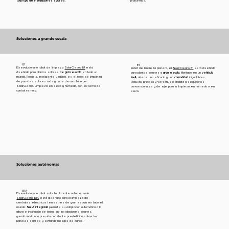
todo tipo de instalaciones solares.
problemas.
Soluciones a grande escala
B1
E1
El revolucionario robot de limpieza
SolarCleano B1
está
Robot de limpieza pionero, el
SolarCleano E1
está diseñado
diseñado para
plantas solares
de gran escala
en todo el
para plantas solares a
gran escala
. Montado en un
vehículo
mundo. Robusto, inteligente y rápido, es el robot de limpieza
4x4
, ofrece una eficacia y una
comodidad
inigualables.
de paneles solares más grande desarrollado por
Robusto, preciso y versátil, se adapta a seguidores
SolarCleano. Limpieza en seco y húmedo, con sistema de
convencionales y de eje para la limpieza en húmedo o en
control remoto.
seco.
Soluciones
autónomas
B1A
El revolucionario robot solar totalmente automatizado
SolarCleano B1A
está diseñado para la limpieza de
centrales eléctricas terrestres de gran escala en todo el
mundo.
Su IA integrada
permite su adaptación automática a la
altura e inclinación de todas las instalaciones solares,
garantizando una presión constante predefinida sobre los
paneles solares y evitando riesgos de daños.