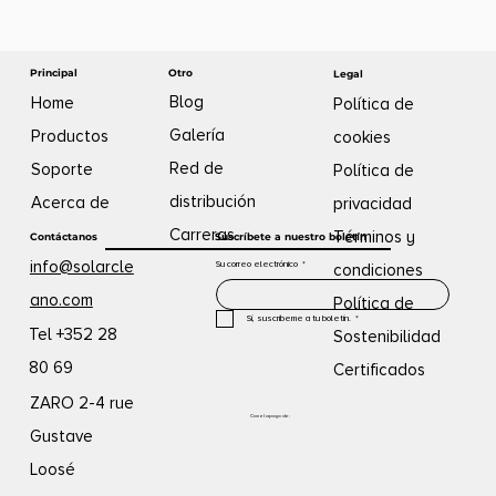
Otro
Principal
Legal
Blog
Home
Política de
Galería
Productos
cookies
Red de
Soporte
Política de
distribución
Acerca de
privacidad
Carreras
Términos y
Contáctanos
Suscríbete a nuestro boletín
info@solarcle
Su correo electrónico
*
condiciones
ano.com
Política de
Sí, suscríbeme a tu boletín.
*
Tel +352 28
Sostenibilidad
80 69
Certificados
ZARO 2-4 rue
Con el apoyo de:
Gustave
Loosé