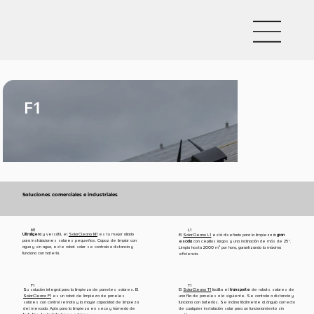
F1
Soluciones comerciales e industriales
M1
L1
Ultraligero
y versátil, el
SolarCleano M1
es tu mejor aliado
El
SolarCleano L1
está diseñado para la limpieza
a gran
para instalaciones solares pequeñas. Capaz de limpiar con
escala
con cepillos largos y una inclinación de más de 25°.
agua y sin agua, este robot solar se controla a distancia y
Limpia hasta 2000 m² por hora, garantizando la máxima
funciona con batería.
eficiencia.
F1
T1
Su solución integral para la limpieza de paneles solares. El
El
SolarCleano T1
facilita el
transporte
de robots solares de
SolarCleano F1
es un robot de limpieza de paneles
una fila de paneles a la siguiente. Se controla a distancia y
solares con control remoto y la mayor capacidad de limpieza
funciona con baterías. Se inclina fácilmente al ángulo correcto
del mercado. Apto para la limpieza en seco y húmedo de
de cualquier instalación solar para un funcionamiento sin