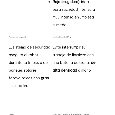
Rojo (muy duro):
ideal
para suciedad intensa a
muy intensa en limpieza
húmeda.
Planeador de seguridad
Batería adicional de 35Amp
El sistema de seguridad
Evite interrumpir su
asegura el robot
trabajo de limpieza con
durante la limpieza de
una batería adicional
de
paneles solares
alta densidad
a mano.
fotovoltaicos con
gran
inclinación.
Galileo
4 tipos de cepillos de 1,1 m (azul/amarillo/verde/rojo)