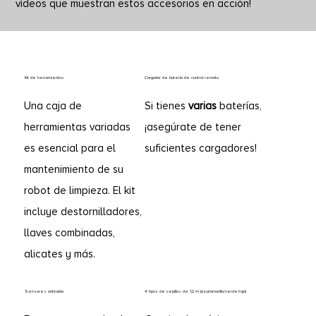
vídeos que muestran estos accesorios en acción!
Kit de herramientas
Cargador de batería de control remoto
Una caja de
Si tienes
varias
baterías,
herramientas variadas
¡asegúrate de tener
es esencial para el
suficientes cargadores!
mantenimiento de su
robot de limpieza. El kit
incluye destornilladores,
llaves combinadas,
alicates y más.
Sensores anticaída
4 tipos de cepillos de 1,2 m (azul/amarillo/verde/rojo)