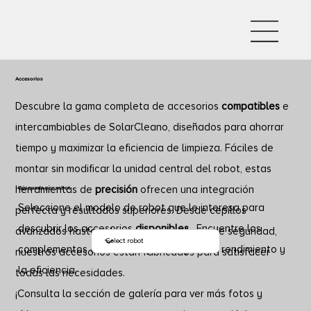
Accesorios
Descubre la gama completa de accesorios
compatibles
e
intercambiables de SolarCleano, diseñados para ahorrar
tiempo y maximizar la eficiencia de limpieza. Fáciles de
montar sin modificar la unidad central del robot, estas
herramientas de
precisión
ofrecen una integración
Búsqueda por
robot
Seleccione el modelo de robot que le interesa para
perfecta y resultados superiores. Desde cepillos
descubrir los accesorios
disponibles
. Encuentre los
avanzados hasta soluciones innovadoras de seguridad,
complementos adecuados para mejorar el rendimiento y
nuestros accesorios están fabricados para satisfacer
la eficiencia.
todas las necesidades.
¡Consulta la sección de galería para ver más fotos y