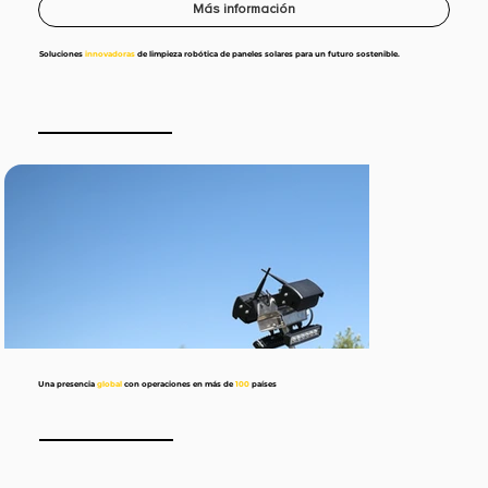
Más información
Soluciones
innovadoras
de limpieza robótica de paneles solares para un futuro sostenible.
Una
presencia
global
con operaciones en más de
100
países