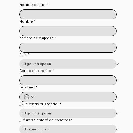
Nombre de pila
*
Nombre
*
nombre de empresa
*
País
*
Correo electrónico
*
Teléfono
*
¿Qué estás buscando?
*
¿Cómo se enteró de nosotros?