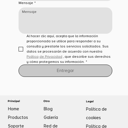
Mensaje
*
Al hacer clic aquí, acepta que la información 
proporcionada se utilice para responder a su 
consulta y prestarle los servicios solicitados. Sus 
datos se procesarán de acuerdo con nuestra 
Política
de Privacidad
 , que describe sus derechos 
y cómo protegemos su información.
*
Entregar
Otro
Principal
Legal
Blog
Home
Política de
Galería
Productos
cookies
Red de
Soporte
Política de