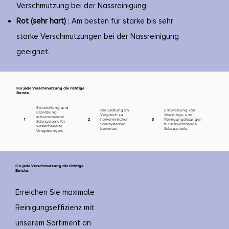
Verschmutzung bei der Nassreinigung.
Rot (sehr hart)
: Am besten für starke bis sehr
starke Verschmutzungen bei der Nassreinigung
geeignet.
Für jede Verschmutzung die richtige
Borste.
Entwicklung und
Die Leistung im
Entwicklung von
Erprobung
Vergleich zu
Wartungs- und
schwimmender
1
2
herkömmlichen
3
Reinigungslösungen
Solarsysteme für
Solarsystemen
für schwimmende
wasserbasierte
bewerten.
Solarpaneele.
Umgebungen.
Für jede Verschmutzung die richtige
Borste.
Erreichen Sie maximale
Reinigungseffizienz mit
unserem Sortiment an