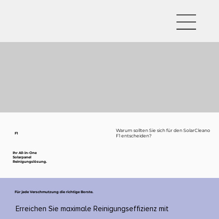
Warum sollten Sie sich für den SolarCleano
F1
F1 entscheiden?
Ihr All-in-One
Solarpanel
Reinigungslösung.
Für jede Verschmutzung die richtige Borste.
Erreichen Sie maximale Reinigungseffizienz mit