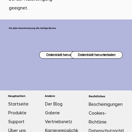
geeignet.
Für jede Verschmutzung die richtige Borste.
Datenblatt herunterladen
Datenblatt herunterladen
Andere
Hauptseiten
Rechtliches
Der Blog
Startseite
Bescheinigungen
Galerie
Produkte
Cookies-
Vertriebsnetz
Support
Richtlinie
Karrieremöglichk
Über uns
Datenschutzrichtl