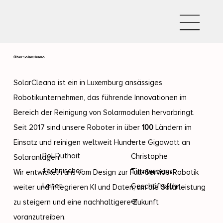
Über SolarCleano
SolarCleano ist ein in Luxemburg ansässiges
Robotikunternehmen, das führende Innovationen im
Bereich der Reinigung von Solarmodulen hervorbringt.
Seit 2017 sind unsere Roboter in über
100
Ländern im
-
-
Einsatz und reinigen weltweit Hunderte Gigawatt an
Pol Duthoit
Christophe
Solaranlagen.
Technischer
Timmermans
Wir entwickeln uns vom Design zur Full-Service-Robotik
Leiter
Geschäftsführ
weiter und integrieren KI und Daten, um die Solarleistung
er
zu steigern und eine nachhaltigere Zukunft
voranzutreiben.