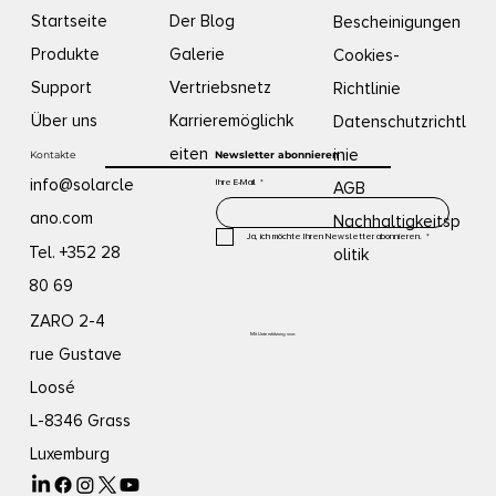
Der Blog
Startseite
Bescheinigungen
Galerie
Produkte
Cookies-
Vertriebsnetz
Support
Richtlinie
Karrieremöglichk
Über uns
Datenschutzrichtl
eiten
inie
Kontakte
Newsletter abonnieren
info@solarcle
Ihre E-Mail
*
AGB
ano.com
Nachhaltigkeitsp
Ja, ich möchte Ihren Newsletter abonnieren.
*
Tel. +352 28
olitik
80 69
ZARO 2-4
Mit Unterstützung von:
rue Gustave
Loosé
L-8346 Grass
Luxemburg