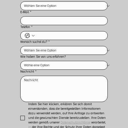
E-Mail
*
Telefon
*
Wonach suchst du?
*
Wie haben Sie von uns erfahren?
Nachricht
*
Indem Sie hier klicken, erklären Sie sich damit 
einverstanden, dass die bereitgestellten Informationen 
dazu verwendet werden, auf Ihre Anfrage zu antworten 
und die gewünschten Dienste bereitzustellen. Ihre Daten 
werden gemäß unserer 
Datenschutzrichtlinie
 verarbeitet, 
in
 der Ihre Rechte und der Schutz Ihrer Daten dargelegt 