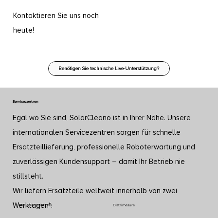
Kontaktieren Sie uns noch
heute!
Benötigen Sie technische Live-Unterstützung?
Servicezentren
Egal wo Sie sind, SolarCleano ist in Ihrer Nähe. Unsere
internationalen Servicezentren sorgen für schnelle
Ersatzteillieferung, professionelle Roboterwartung und
zuverlässigen Kundensupport – damit Ihr Betrieb nie
stillsteht.
Wir liefern Ersatzteile weltweit innerhalb von zwei
Werktagen*.
JTK Solar Solutions
Distrimesure