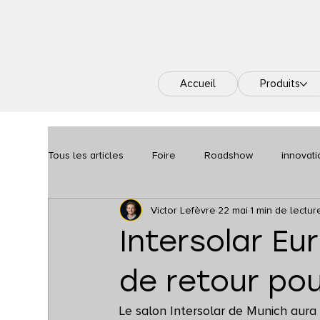
Accueil
Produits
Tous les articles
Foire
Roadshow
innovati
Victor Lefèvre
22 mai
1 min de lectur
Intersolar E
de retour pour
Le salon Intersolar de Munich aura 