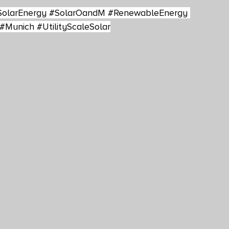
SolarEnergy
#SolarOandM
#RenewableEnergy
#Munich
#UtilityScaleSolar