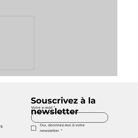
Souscrivez à la
Votre e-mail
*
newsletter
Oui, abonnez-moi à votre 
es
newsletter.
*