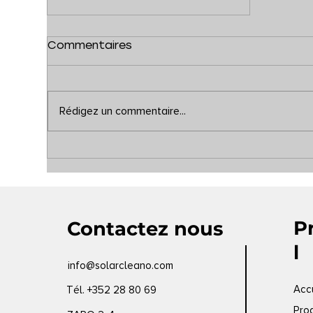
Commentaires
Rédigez un commentaire...
SolarCleano se dirige vers
le Forum EnerGaïa 2025 !
P
Contactez nous
l
info@solarcleano.com
Acc
Tél. +352 28 80 69
Pro