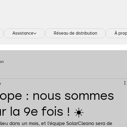
Assistance
Réseau de distribution
À pro
on
e
urope : nous sommes
 la 9e fois ! ☀️
lieu dans un mois, et l'équipe SolarCleano sera de 